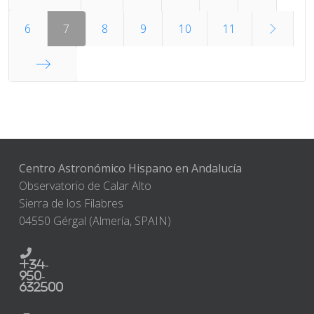
Inicio
6
7
8
9
10
11
Final
Centro Astronómico Hispano en Andalucía
Observatorio de Calar Alto
Sierra de los Filabres
04550 Gérgal (Almería, SPAIN)
+34-
950-
632500