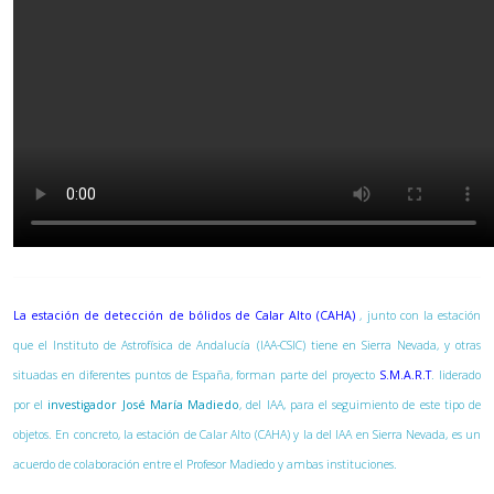
La estación de detección de bólidos de Calar Alto (CAHA)
, junto con la estación
que el Instituto de Astrofísica de Andalucía (IAA-CSIC) tiene en Sierra Nevada, y otras
situadas en diferentes puntos de España, forman parte del proyecto
S.M.A.R.T
. liderado
por el
investigador José María Madiedo
, del IAA, para el seguimiento de este tipo de
objetos. En concreto, la estación de Calar Alto (CAHA) y la del IAA en Sierra Nevada, es un
acuerdo de colaboración entre el Profesor Madiedo y ambas instituciones.