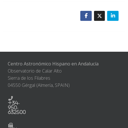
Centro Astronómico Hispano en Andalucía
Observatorio de Calar Alto
Sierra de los Filabres
04550 Gérgal (Almería, SPAIN)
+34-
950-
632500