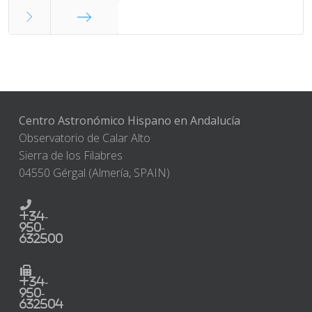
Final
Centro Astronómico Hispano en Andalucía
Observatorio de Calar Alto
Sierra de los Filabres
04550 Gérgal (Almería, SPAIN)
+34-
950-
632500
+34-
950-
632504