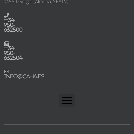
04550 Gérgal (Almería, SPAIN)
+34-
950-
632500
+34-
950-
632504
info@caha.es
CAHA Home
Trabaja con nosotros