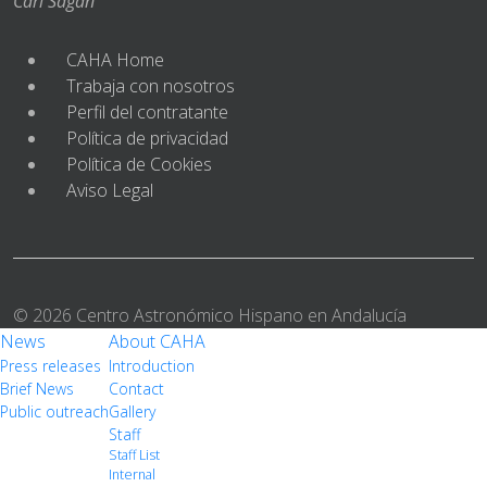
Carl Sagan
CAHA Home
Trabaja con nosotros
Perfil del contratante
Política de privacidad
Política de Cookies
Aviso Legal
© 2026 Centro Astronómico Hispano en Andalucía
News
About CAHA
Press releases
Introduction
Brief News
Contact
Public outreach
Gallery
Staff
Staff List
Internal