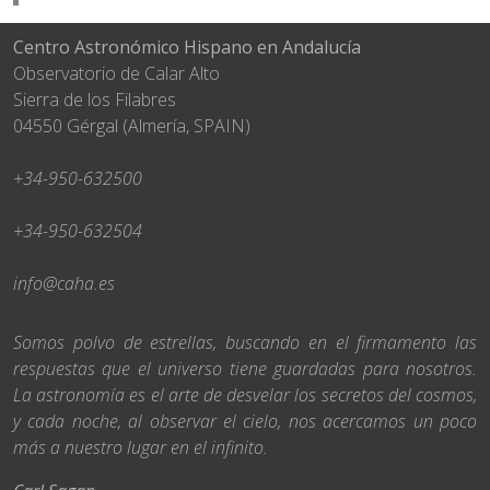
Centro Astronómico Hispano en Andalucía
Observatorio de Calar Alto
Sierra de los Filabres
04550 Gérgal (Almería, SPAIN)
+34-950-632500
+34-950-632504
info@caha.es
Somos polvo de estrellas, buscando en el firmamento las
respuestas que el universo tiene guardadas para nosotros.
La astronomía es el arte de desvelar los secretos del cosmos,
y cada noche, al observar el cielo, nos acercamos un poco
más a nuestro lugar en el infinito.