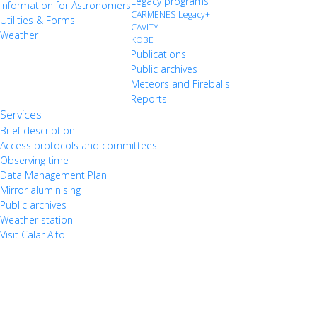
Legacy programs
Information for Astronomers
CARMENES Legacy+
Utilities & Forms
CAVITY
Weather
KOBE
Publications
Public archives
Meteors and Fireballs
Reports
Services
Brief description
Access protocols and committees
Observing time
Data Management Plan
Mirror aluminising
Public archives
Weather station
Visit Calar Alto