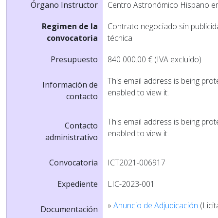
Órgano Instructor
Centro Astronómico Hispano en 
Regimen de la
Contrato negociado sin publici
convocatoria
técnica
Presupuesto
840 000.00 € (IVA excluido)
This email address is being pro
Información de
enabled to view it.
contacto
This email address is being pro
Contacto
enabled to view it.
administrativo
Convocatoria
ICT2021-006917
Expediente
LIC-2023-001
»
Anuncio de Adjudicación
(Licit
Documentación