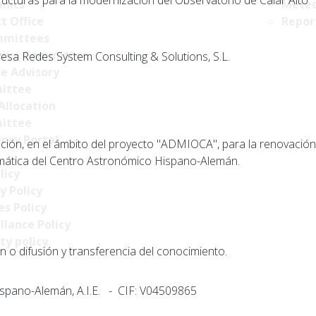
ructuras para la modernización del Observatorio de Calar Alto
nics
Meteo
t Office
Repor
mittees
tive Committee
sa Redes System Consulting & Solutions, S.L.
ce Advisory
ittee
Allocation
ittee
ncy Portal
ción, en el ámbito del proyecto "ADMIOCA", para la renovació
ormática del Centro Astronómico Hispano-Alemán.
licy
y Policy
s Policy
llance Policy
ty policy
n o difusión y transferencia del conocimiento.
spano-Alemán, A.I.E. - CIF: V04509865