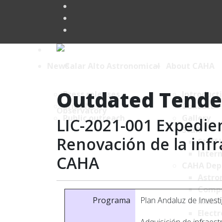
News
About CAHA
Outdated Tende
Press releases
Introduct
Brief News
Contact
Public outreach
Gallery
LIC-2021-001 Expedien
Staff
Renovación de la infr
Staff 
Intern
CAHA
CAHA Dep
Astro
Comp
Programa
Plan Andaluz de Invest
Maint
Electr