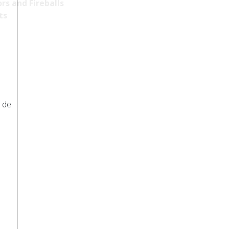
rs and Fireballs
ts
n de