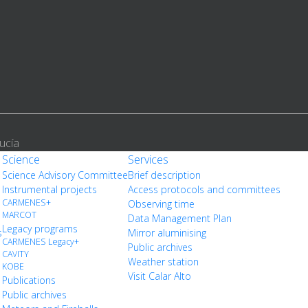
ucía
Science
Services
Science Advisory Committee
Brief description
Instrumental projects
Access protocols and committees
CARMENES+
Observing time
MARCOT
Data Management Plan
Legacy programs
s
Mirror aluminising
CARMENES Legacy+
Public archives
CAVITY
Weather station
KOBE
Visit Calar Alto
Publications
Public archives