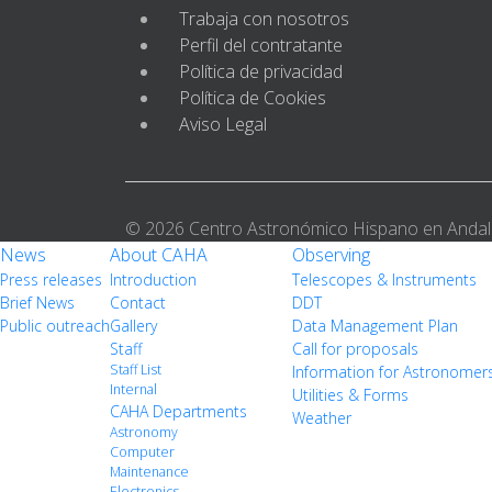
Trabaja con nosotros
Perfil del contratante
Política de privacidad
Política de Cookies
Aviso Legal
© 2026 Centro Astronómico Hispano en Andal
News
About CAHA
Observing
Press releases
Introduction
Telescopes & Instruments
Brief News
Contact
DDT
Public outreach
Gallery
Data Management Plan
Staff
Call for proposals
Staff List
Information for Astronomer
Internal
Utilities & Forms
CAHA Departments
Weather
Astronomy
Computer
Maintenance
Electronics