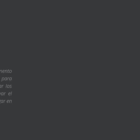
amento
s para
ar los
var el
gar en