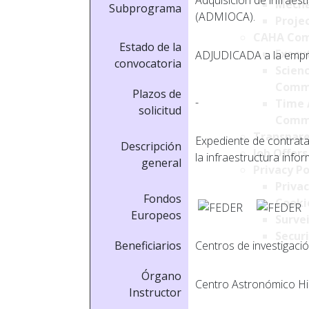
Adquisición de infraest
Mecha
Subprograma
(ADMIOCA).
Projec
CAHA Com
Estado de la
Execu
ADJUDICADA a la empre
convocatoria
Scien
Comm
Plazos de
-
Time 
solicitud
Comm
Transpare
Expediente de contrata
Descripción
Job Offers
la infraestructura inf
general
Privacy Po
Privac
Fondos
Cookie
Europeos
Survei
Securi
Beneficiarios
Centros de investigació
Órgano
Centro Astronómico Hi
Instructor