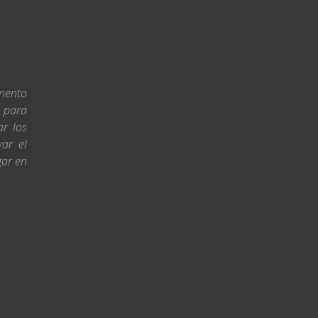
amento
s para
ar los
var el
gar en