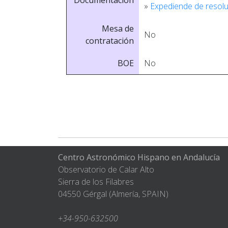
Documentación
»
Expediende de resolu
Mesa de
No
contratación
BOE
No
Centro Astronómico Hispano en Andalucía
Observatorio de Calar Alto
Sierra de los Filabres
04550 Gérgal (Almería, SPAIN)
+34-950-632500