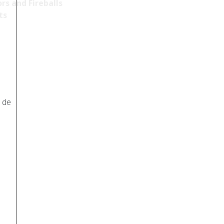
rs and Fireballs
ts
n de