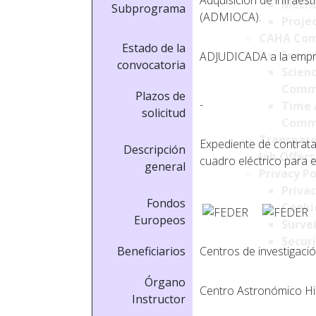
Adquisición de infraest
Mecha
Subprograma
(ADMIOCA).
Projec
CAHA Com
Estado de la
Execu
ADJUDICADA a la empres
convocatoria
Scien
Comm
Plazos de
-
Time 
solicitud
Comm
Transpare
Expediente de contrata
Descripción
Job Offers
cuadro eléctrico para 
general
Privacy Po
Privac
Fondos
Cookie
Europeos
Survei
Securi
Beneficiarios
Centros de investigació
Órgano
Centro Astronómico Hi
Instructor