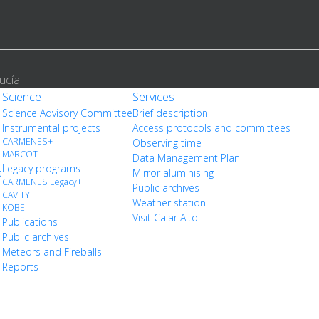
ucía
Science
Services
Science Advisory Committee
Brief description
Instrumental projects
Access protocols and committees
CARMENES+
Observing time
MARCOT
Data Management Plan
Legacy programs
s
Mirror aluminising
CARMENES Legacy+
Public archives
CAVITY
Weather station
KOBE
Visit Calar Alto
Publications
Public archives
Meteors and Fireballs
Reports