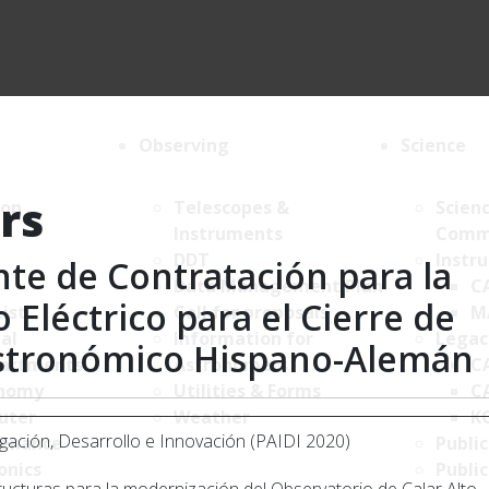
Observing
Science
rs
ion
Telescopes &
Scien
Instruments
Comm
DDT
Instr
nte de Contratación para la
Data Management Plan
C
 Eléctrico para el Cierre de
List
Call for proposals
M
al
Information for
Legac
Astronómico Hispano-Alemán
artments
Astronomers
C
nomy
Utilities & Forms
C
uter
Weather
K
igación, Desarrollo e Innovación (PAIDI 2020)
enance
Public
onics
Public