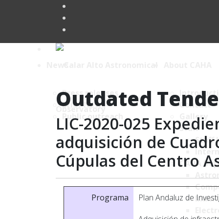
News
About CAHA
Outdated Tende
Press releases
Introduct
Brief News
Contact
Public outreach
Gallery
LIC-2020-025 Expedie
Staff
adquisición de Cuadro
Staff 
Intern
Cúpulas del Centro 
CAHA Dep
Astro
Comp
Programa
Plan Andaluz de Invest
Maint
Electr