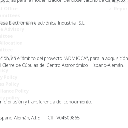
ructuras para la modernización del Observatorio de Calar Alto
nics
Meteo
t Office
Repor
mittees
tive Committee
a Electromain electrónica Industrial, S.L.
ce Advisory
ittee
Allocation
ittee
ncy Portal
ción, en el ámbito del proyecto "ADMIOCA", para la adquisició
el Cierre de Cúpulas del Centro Astronómico Hispano-Alemán.
licy
y Policy
s Policy
llance Policy
ty policy
n o difusión y transferencia del conocimiento.
spano-Alemán, A.I.E. - CIF: V04509865