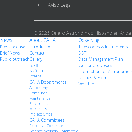
Aviso Legal
© 2026 Centro Astronómico Hispano en Andal
News
About CAHA
Observing
Press releases
Introduction
Telescopes & Instruments
Brief News
Contact
DDT
Public outreach
Gallery
Data Management Plan
Staff
Call for proposals
Staff List
Information for Astronomer
Internal
Utilities & Forms
CAHA Departments
Weather
Astronomy
Computer
Maintenance
Electronics
Mechanics
Project Office
CAHA Committees
Executive Committee
Science Advisory Committee