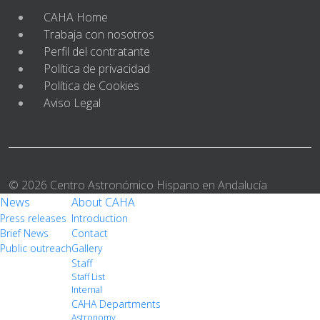
CAHA Home
Trabaja con nosotros
Perfil del contratante
Política de privacidad
Política de Cookies
Aviso Legal
© 2026 Centro Astronómico Hispano en Andalucía
News
About CAHA
Press releases
Introduction
Brief News
Contact
Public outreach
Gallery
Staff
Staff List
Internal
CAHA Departments
Astronomy