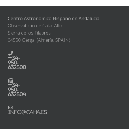
Centro Astronómico Hispano en Andalucía
Observatorio de Calar Alto
Sierra de los Filabres
04550 Gérgal (Almería, SPAIN)
+34-
950-
632500
+34-
950-
632504
info@caha.es