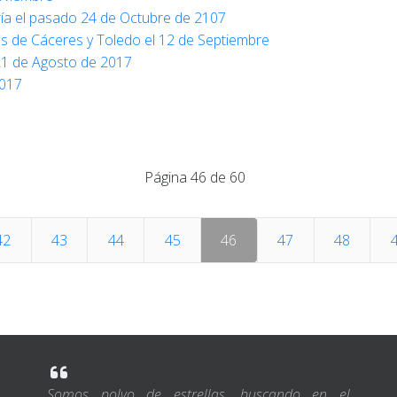
ría el pasado 24 de Octubre de 2107
ias de Cáceres y Toledo el 12 de Septiembre
21 de Agosto de 2017
2017
Página 46 de 60
42
43
44
45
46
47
48
Somos polvo de estrellas, buscando en el