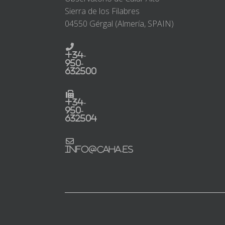
Sierra de los Filabres
04550 Gérgal (Almería, SPAIN)
+34-
950-
632500
+34-
950-
632504
info@caha.es