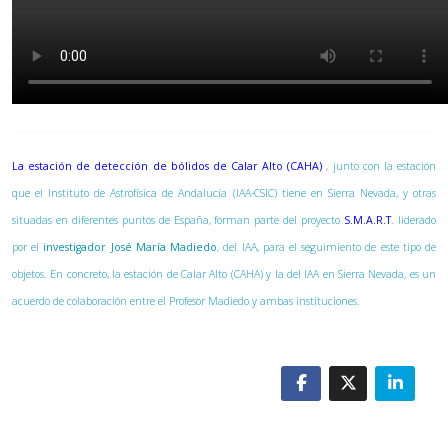
La estación de detección de bólidos de Calar Alto (CAHA)
, junto con la estación
que el Instituto de Astrofísica de Andalucía (IAA-CSIC) tiene en Sierra Nevada, y otras
situadas en diferentes puntos de España, forman parte del proyecto
S.M.A.R.T
. liderado
por el
investigador José María Madiedo
, del IAA, para el seguimiento de este tipo de
objetos. En concreto, la estación de Calar Alto (CAHA) y la del IAA en Sierra Nevada, es un
acuerdo de colaboración entre el Profesor Madiedo y ambas instituciones.