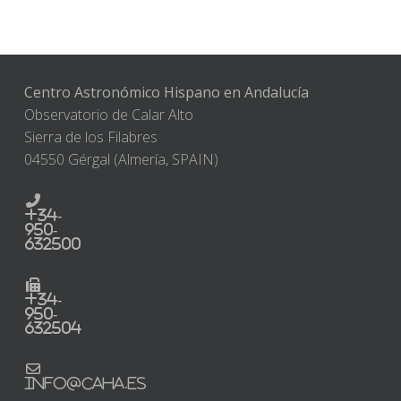
Centro Astronómico Hispano en Andalucía
Observatorio de Calar Alto
Sierra de los Filabres
04550 Gérgal (Almería, SPAIN)
+34-
950-
632500
+34-
950-
632504
info@caha.es