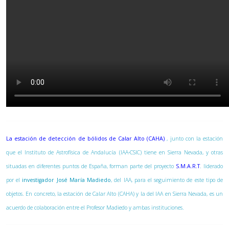
La estación de detección de bólidos de Calar Alto (CAHA)
, junto con la estación
que el Instituto de Astrofísica de Andalucía (IAA-CSIC) tiene en Sierra Nevada, y otras
situadas en diferentes puntos de España, forman parte del proyecto
S.M.A.R.T
. liderado
por el
investigador José María Madiedo
, del IAA, para el seguimiento de este tipo de
objetos. En concreto, la estación de Calar Alto (CAHA) y la del IAA en Sierra Nevada, es un
acuerdo de colaboración entre el Profesor Madiedo y ambas instituciones.