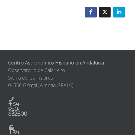
Centro Astronómico Hispano en Andalucía
Observatorio de Calar Alto
Sierra de los Filabres
04550 Gérgal (Almería, SPAIN)
+34-
950-
632500
+34-