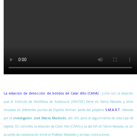
La estación de detección de bólidos de Calar Alto (CAHA)
, junto con la estación
que el Instituto de Astrofísica de Andalucía (IAA-CSIC) tiene en Sierra Nevada, y otras
situadas en diferentes puntos de España, forman parte del proyecto
S.M.A.R.T
. liderado
por el
investigador José María Madiedo
, del IAA, para el seguimiento de este tipo de
objetos. En concreto, la estación de Calar Alto (CAHA) y la del IAA en Sierra Nevada, es un
acuerdo de colaboración entre el Profesor Madiedo y ambas instituciones.