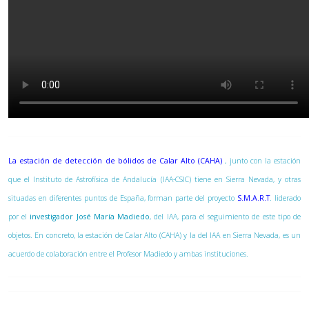
La estación de detección de bólidos de Calar Alto (CAHA)
, junto con la estación
que el Instituto de Astrofísica de Andalucía (IAA-CSIC) tiene en Sierra Nevada, y otras
situadas en diferentes puntos de España, forman parte del proyecto
S.M.A.R.T
. liderado
por el
investigador José María Madiedo
, del IAA, para el seguimiento de este tipo de
objetos. En concreto, la estación de Calar Alto (CAHA) y la del IAA en Sierra Nevada, es un
acuerdo de colaboración entre el Profesor Madiedo y ambas instituciones.