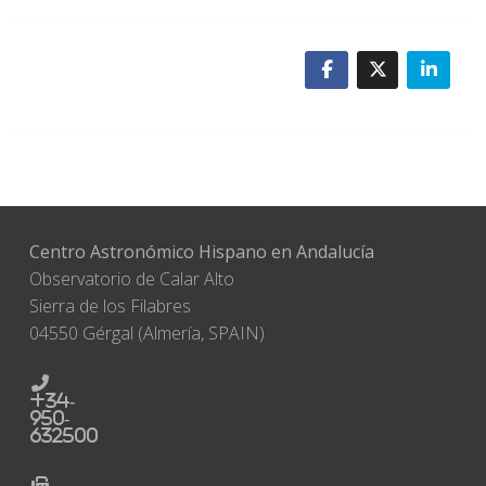
Centro Astronómico Hispano en Andalucía
Observatorio de Calar Alto
Sierra de los Filabres
04550 Gérgal (Almería, SPAIN)
+34-
950-
632500