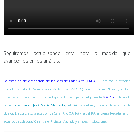
Seguiremos actualizando esta nota a medida que
avancemos en los análisis.
La estación de detección de bólidos de Calar Alto (CAHA)
, junto con la estación
que el Instituto de Astrofísica de Andalucía (IAA-CSIC) tiene en Sierra Nevada, y otras
situadas en diferentes puntos de España, forman parte del proyecto
S.M.A.R.T
. liderado
por el
investigador José María Madiedo
, del IAA, para el seguimiento de este tipo de
objetos. En concreto, la estación de Calar Alto (CAHA) y la del IAA en Sierra Nevada, es un
acuerdo de colaboración entre el Profesor Madiedo y ambas instituciones.