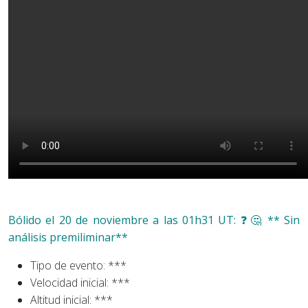
Bólido el 20 de noviembre a las 01h31 UT: ❓​🤔​ ** Sin
análisis premiliminar**
Tipo de evento: ***
Velocidad inicial: ***
Altitud inicial: ***