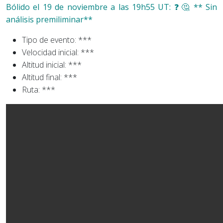
Bólido el 19 de noviembre a las 19h55 UT: ❓​🤔​ ** Sin
análisis premiliminar**
Tipo de evento: ***
Velocidad inicial: ***
Altitud inicial: ***
Altitud final: ***
Ruta: ***