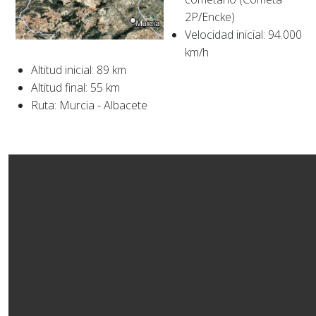
2P/Encke)
Velocidad inicial: 94.000
km/h
Altitud inicial: 89 km
Altitud final: 55 km
Ruta: Murcia - Albacete​