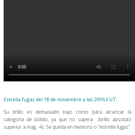
Estrella fugaz del 18 de noviembre a las 20h53 UT:
Su brillo es demasiado bajo como para alcanzar la
categoría de bólido, ya que no supera (brillo absoluto
superior a mag. -4). Se queda en meteoro o "estrella fugaz".