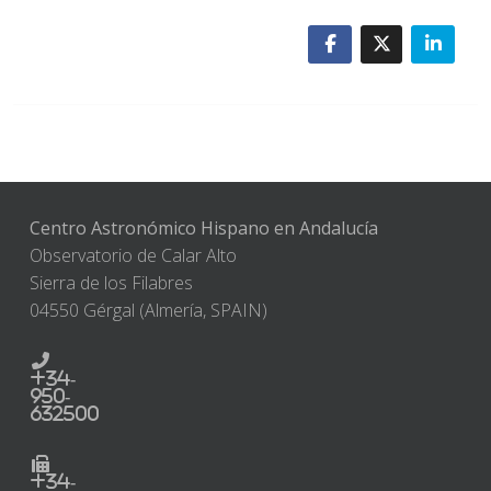
Centro Astronómico Hispano en Andalucía
Observatorio de Calar Alto
Sierra de los Filabres
04550 Gérgal (Almería, SPAIN)
+34-
950-
632500
+34-