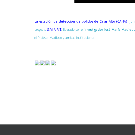
La estación de detección de bólidos de Calar Alto (CAHA)
, ju
proyecto
S.M.A.R.T
. liderado por el
investigador José María Madied
el Profesor Madiedo y ambas instituciones.