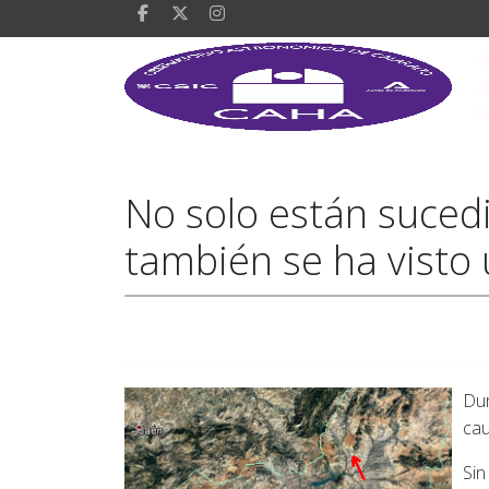
No solo están suced
también se ha visto 
Dur
cau
Sin