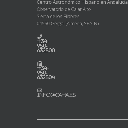
Centro Astronómico Hispano en Andalucía
Observatorio de Calar Alto
Sierra de los Filabres
04550 Gérgal (Almería, SPAIN)
+34-
950-
632500
+34-
950-
632504
info@caha.es