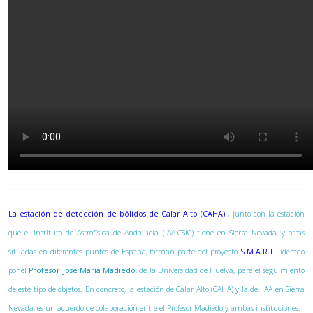
La estación de detección de bólidos de Calar Alto (CAHA)
, junto con la estación
que el Instituto de Astrofísica de Andalucía (IAA-CSIC) tiene en Sierra Nevada, y otras
situadas en diferentes puntos de España, forman parte del proyecto
S.M.A.R.T
. liderado
por el
Profesor José María Madiedo
, de la Universidad de Huelva, para el seguimiento
de este tipo de objetos. En concreto, la estación de Calar Alto (CAHA) y la del IAA en Sierra
Nevada, es un acuerdo de colaboración entre el Profesor Madiedo y ambas instituciones.