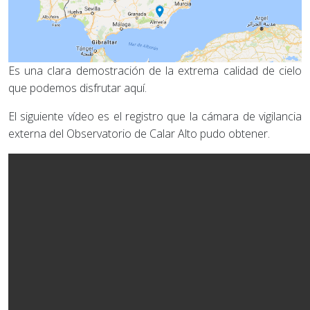
Es una clara demostración de la extrema calidad de cielo
que podemos disfrutar aquí.
El siguiente vídeo es el registro que la cámara de vigilancia
externa del Observatorio de Calar Alto pudo obtener.