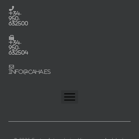
+34-
950-
632500
+34-
950-
632504
info@caha.es
CAHA Home
Trabaja con nosotros