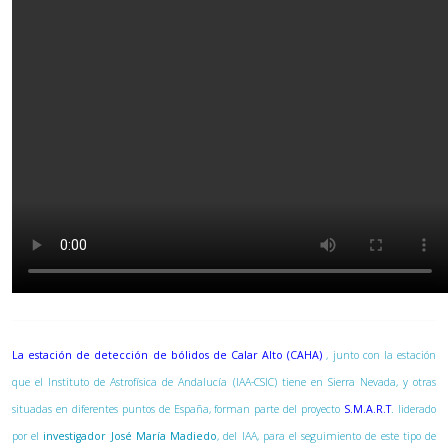
La estación de detección de bólidos de Calar Alto (CAHA)
, junto con la estación
que el Instituto de Astrofísica de Andalucía (IAA-CSIC) tiene en Sierra Nevada, y otras
situadas en diferentes puntos de España, forman parte del proyecto
S.M.A.R.T
. liderado
por el
investigador José María Madiedo
, del IAA, para el seguimiento de este tipo de