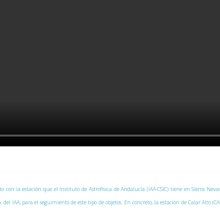
nto con la estación que el Instituto de Astrofísica de Andalucía (IAA-CSIC) tiene en Sierra Ne
o
, del IAA, para el seguimiento de este tipo de objetos. En concreto, la estación de Calar Alto (