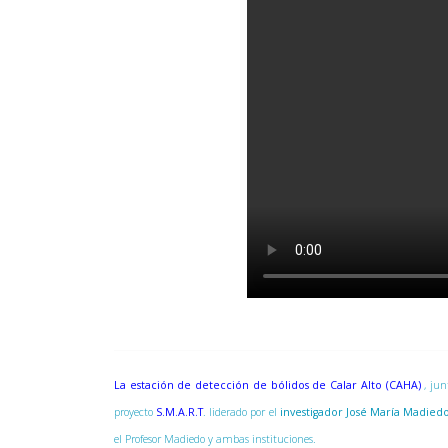
La estación de detección de bólidos de Calar Alto (CAHA)
, ju
proyecto
S.M.A.R.T
. liderado por el
investigador José María Madied
el Profesor Madiedo y ambas instituciones.