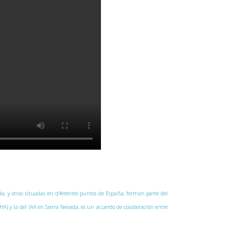
vada, y otras situadas en diferentes puntos de España, forman parte del
CAHA) y la del IAA en Sierra Nevada, es un acuerdo de colaboración entre