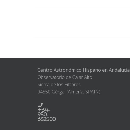
Centro Astronómico Hispano en Andalucía
Observatorio de Calar Alto
Sierra de los Filabres
04550 Gérgal (Almería, SPAIN)
+34-
950-
632500