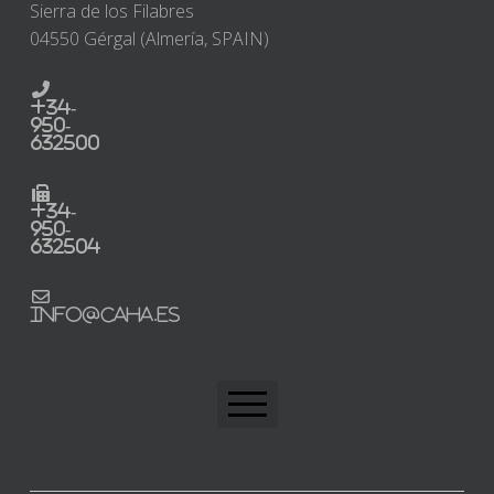
Sierra de los Filabres
04550 Gérgal (Almería, SPAIN)
+34-
950-
632500
+34-
950-
632504
info@caha.es
CAHA Home