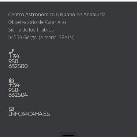
Centro Astronómico Hispano en Andalucía
Observatorio de Calar Alto
Sierra de los Filabres
04550 Gérgal (Almería, SPAIN)
+34-
950-
632500
+34-
950-
632504
info@caha.es