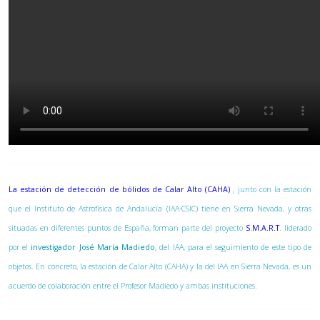
La estación de detección de bólidos de Calar Alto (CAHA)
, junto con la estación
que el Instituto de Astrofísica de Andalucía (IAA-CSIC) tiene en Sierra Nevada, y otras
situadas en diferentes puntos de España, forman parte del proyecto
S.M.A.R.T
. liderado
por el
investigador José María Madiedo
, del IAA, para el seguimiento de este tipo de
objetos. En concreto, la estación de Calar Alto (CAHA) y la del IAA en Sierra Nevada, es un
acuerdo de colaboración entre el Profesor Madiedo y ambas instituciones.