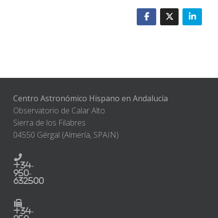
Centro Astronómico Hispano en Andalucía
Observatorio de Calar Alto
Sierra de los Filabres
04550 Gérgal (Almería, SPAIN)
+34-
950-
632500
+34-