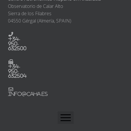
Observatorio de Calar Alto
Sierra de los Filabres
04550 Gérgal (Almería, SPAIN)
+34-
950-
632500
+34-
950-
632504
info@caha.es