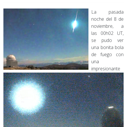
La pasada
noche del 8 de
noviembre, a
las 00h02 UT,
se pudo ver
una bonita bola
de fuego con
una
impresionante