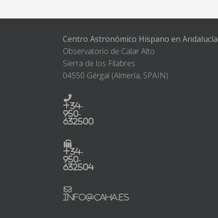
Centro Astronómico Hispano en Andalucía
Observatorio de Calar Alto
Sierra de los Filabres
04550 Gérgal (Almería, SPAIN)
+34-
950-
632500
+34-
950-
632504
info@caha.es