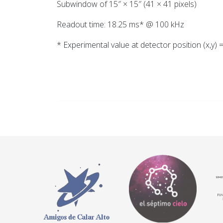
Subwindow of 15″ × 15″ (41 × 41 pixels)
Readout time: 18.25 ms* @ 100 kHz
* Experimental value at detector position (x,y) =