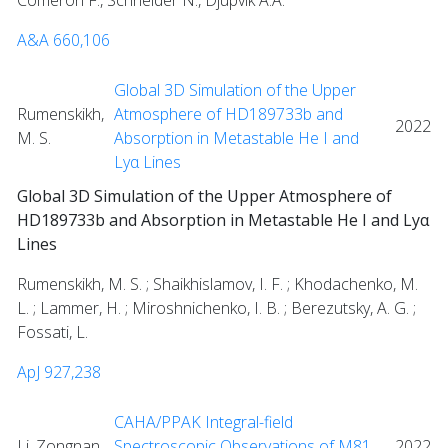
A&A 660,106
Global 3D Simulation of the Upper
Rumenskikh,
Atmosphere of HD189733b and
2022
M. S.
Absorption in Metastable He I and
Lyα Lines
Global 3D Simulation of the Upper Atmosphere of
HD189733b and Absorption in Metastable He I and Lyα
Lines
Rumenskikh, M. S. ; Shaikhislamov, I. F. ; Khodachenko, M.
L. ; Lammer, H. ; Miroshnichenko, I. B. ; Berezutsky, A. G. ;
Fossati, L.
ApJ 927,238
CAHA/PPAK Integral-field
Li, Zongnan
Spectroscopic Observations of M81.
2022