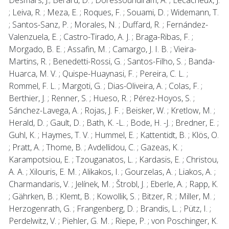
; Leiva, R. ; Meza, E. ; Roques, F. ; Souami, D. ; Widemann, T.
; Santos-Sanz, P. ; Morales, N. ; Duffard, R. ; Fernández-
Valenzuela, E. ; Castro-Tirado, A. J. ; Braga-Ribas, F. ;
Morgado, B. E. ; Assafin, M. ; Camargo, J. I. B. ; Vieira-
Martins, R. ; Benedetti-Rossi, G. ; Santos-Filho, S. ; Banda-
Huarca, M. V. ; Quispe-Huaynasi, F. ; Pereira, C. L. ;
Rommel, F. L. ; Margoti, G. ; Dias-Oliveira, A. ; Colas, F. ;
Berthier, J. ; Renner, S. ; Hueso, R. ; Pérez-Hoyos, S. ;
Sánchez-Lavega, A. ; Rojas, J. F. ; Beisker, W. ; Kretlow, M. ;
Herald, D. ; Gault, D. ; Bath, K. -L. ; Bode, H. -J. ; Bredner, E. ;
Guhl, K. ; Haymes, T. V. ; Hummel, E. ; Kattentidt, B. ; Klös, O.
; Pratt, A. ; Thome, B. ; Avdellidou, C. ; Gazeas, K. ;
Karampotsiou, E. ; Tzouganatos, L. ; Kardasis, E. ; Christou,
A. A. ; Xilouris, E. M. ; Alikakos, I. ; Gourzelas, A. ; Liakos, A. ;
Charmandaris, V. ; Jelínek, M. ; Štrobl, J. ; Eberle, A. ; Rapp, K.
; Gährken, B. ; Klemt, B. ; Kowollik, S. ; Bitzer, R. ; Miller, M. ;
Herzogenrath, G. ; Frangenberg, D. ; Brandis, L. ; Pütz, I. ;
Perdelwitz, V. ; Piehler, G. M. ; Riepe, P. ; von Poschinger, K.