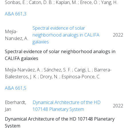
Sonbas, E. ; Caton, D. B. ; Kaplan, M. ; Erece, O. ; Yang, H.
A&A 661,3
Spectral evidence of solar
Mejía-
neighborhood analogs in CALIFA
2022
Narváez, A.
galaxies
Spectral evidence of solar neighborhood analogs in
CALIFA galaxies
Mejía-Narváez, A. ; Sánchez, S. F. ; Carigi, L. ; Barrera-
Ballesteros, J. K. ; Drory, N. ; Espinosa-Ponce, C.
A&A 661,5
Eberhardt,
Dynamical Architecture of the HD
2022
Jan
107148 Planetary System
Dynamical Architecture of the HD 107148 Planetary
System