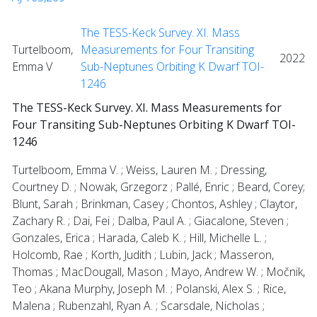
The TESS-Keck Survey. XI. Mass
Turtelboom,
Measurements for Four Transiting
2022
Emma V
Sub-Neptunes Orbiting K Dwarf TOI-
1246
The TESS-Keck Survey. XI. Mass Measurements for
Four Transiting Sub-Neptunes Orbiting K Dwarf TOI-
1246
Turtelboom, Emma V. ; Weiss, Lauren M. ; Dressing,
Courtney D. ; Nowak, Grzegorz ; Pallé, Enric ; Beard, Corey;
Blunt, Sarah ; Brinkman, Casey ; Chontos, Ashley ; Claytor,
Zachary R. ; Dai, Fei ; Dalba, Paul A. ; Giacalone, Steven ;
Gonzales, Erica ; Harada, Caleb K. ; Hill, Michelle L. ;
Holcomb, Rae ; Korth, Judith ; Lubin, Jack ; Masseron,
Thomas ; MacDougall, Mason ; Mayo, Andrew W. ; Močnik,
Teo ; Akana Murphy, Joseph M. ; Polanski, Alex S. ; Rice,
Malena ; Rubenzahl, Ryan A. ; Scarsdale, Nicholas ;