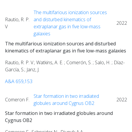
The multifarious ionization sources
Rautio, R. P.
and disturbed kinematics of
2022
V
extraplanar gas in five low-mass
galaxies
The multifarious ionization sources and disturbed
kinematics of extraplanar gas in five low-mass galaxies
Rautio, R. P. V.; Watkins, A. E. ; Comerón, S. ; Salo, H. ; Díaz-
García, S.; Janz, J.
A&A 659,153
Star formation in two irradiated
Comeron F.
2022
globules around Cygnus OB2
Star formation in two irradiated globules around
Cygnus OB2
Comeron F., Schneider N., Djupvik A.A.