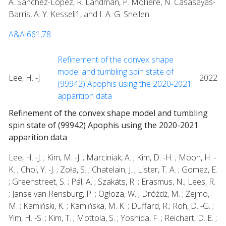
A. Sánchez-López, R. Landman, P. Mollière, N. Casasayas-
Barris, A. Y. Kesseli1, and I. A. G. Snellen
A&A 661,78
Refinement of the convex shape
model and tumbling spin state of
Lee, H. -J
2022
(99942) Apophis using the 2020-2021
apparition data
Refinement of the convex shape model and tumbling
spin state of (99942) Apophis using the 2020-2021
apparition data
Lee, H. -J. ; Kim, M. -J. ; Marciniak, A. ; Kim, D. -H. ; Moon, H. -
K. ; Choi, Y. -J. ; Zoła, S. ; Chatelain, J. ; Lister, T. A. ; Gomez, E.
; Greenstreet, S. ; Pál, A. ; Szakáts, R. ; Erasmus, N.; Lees, R.
; Janse van Rensburg, P. ; Ogłoza, W. ; Dróżdż, M. ; Żejmo,
M. ; Kamiński, K. ; Kamińska, M. K. ; Duffard, R.; Roh, D. -G. ;
Yim, H. -S. ; Kim, T. ; Mottola, S. ; Yoshida, F. ; Reichart, D. E. ;