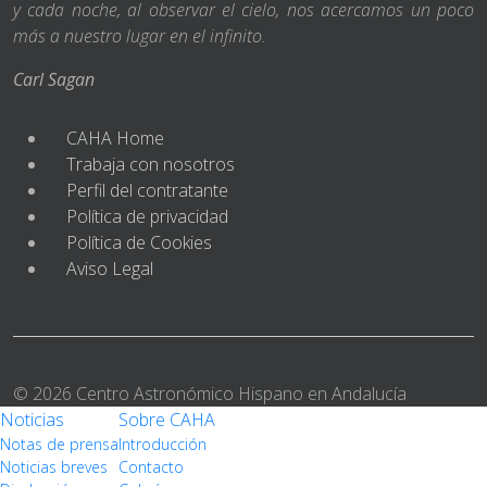
y cada noche, al observar el cielo, nos acercamos un poco
más a nuestro lugar en el infinito.
Carl Sagan
CAHA Home
Trabaja con nosotros
Perfil del contratante
Política de privacidad
Política de Cookies
Aviso Legal
© 2026 Centro Astronómico Hispano en Andalucía
Noticias
Sobre CAHA
Notas de prensa
Introducción
Noticias breves
Contacto