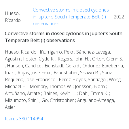
Convective storms in closed cyclones
Hueso,
in Jupiter's South Temperate Belt: (I)
2022
Ricardo
observations
Convective storms in closed cyclones in Jupiter's South
Temperate Belt: (I) observations
Hueso, Ricardo ; Iñurrigarro, Peio ; Sánchez-Lavega,
Agustín ; Foster, Clyde R. ; Rogers, John H. ; Orton, Glenn S.
; Hansen, Candice ; Eichstädt, Gerald ; Ordonez-Etxeberria,
Inaki ; Rojas, Jose Felix ; Brueshaber, Shawn R. ; Sanz-
Requena, Jose Francisco ; Pérez-Hoyos, Santiago ; Wong,
Michael H. ; Momary, Thomas W. ; Jónsson, Björn ;
Antuñano, Arrate ; Baines, Kevin H. ; Dahl, Emma K. ;
Mizumoto, Shinji ; Go, Christopher ; Anguiano-Arteaga,
Asier
Icarus 380,114994