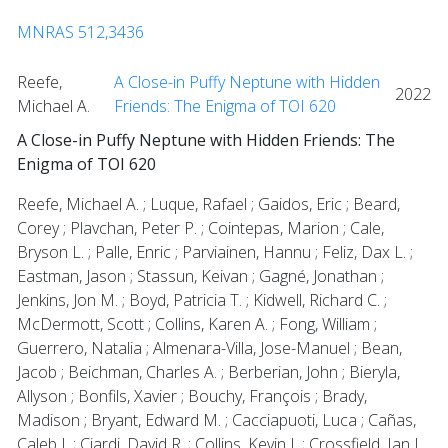
MNRAS 512,3436
Reefe,
A Close-in Puffy Neptune with Hidden
2022
Michael A.
Friends: The Enigma of TOI 620
A Close-in Puffy Neptune with Hidden Friends: The
Enigma of TOI 620
Reefe, Michael A. ; Luque, Rafael ; Gaidos, Eric ; Beard,
Corey ; Plavchan, Peter P. ; Cointepas, Marion ; Cale,
Bryson L. ; Palle, Enric ; Parviainen, Hannu ; Feliz, Dax L. ;
Eastman, Jason ; Stassun, Keivan ; Gagné, Jonathan ;
Jenkins, Jon M. ; Boyd, Patricia T. ; Kidwell, Richard C. ;
McDermott, Scott ; Collins, Karen A. ; Fong, William ;
Guerrero, Natalia ; Almenara-Villa, Jose-Manuel ; Bean,
Jacob ; Beichman, Charles A. ; Berberian, John ; Bieryla,
Allyson ; Bonfils, Xavier ; Bouchy, François ; Brady,
Madison ; Bryant, Edward M. ; Cacciapuoti, Luca ; Cañas,
Caleb I. ; Ciardi, David R. ; Collins, Kevin I. ; Crossfield, Ian J.