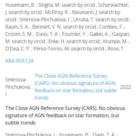
Husemann, B. ; Singha, M. search by orcid ; Scharwächter,
J. search by orcid ; McElroy, R. ; Neumann, J. search by
orcid ; Smirnova-Pinchukova, I. ; Urrutia, T. search by orcid ;
Baum, S. A. ; Bennert, V. N. search by orcid ; Combes, F. ;
Croom, S. M. ; Davis, T. A. ; Fournier, Y. ; Galkin, A. ; Gaspari,
M. search by orcid ; Enke, H. search by orcid ; Krumpe, M. ;
O'Dea, C. P. ; Pérez-Torres, M. search by orcid ; Rose, T.
A&A 659,124
The Close AGN Reference Survey
Smirnova-
(CARS). No obvious signature of AGN
Pinchukova,
2022
feedback on star formation, but subtle
I
trends
The Close AGN Reference Survey (CARS). No obvious
signature of AGN feedback on star formation, but
subtle trends
Smirnova-Pinchukova, I. ; Husemann, B. ; Davis, T. A. ;