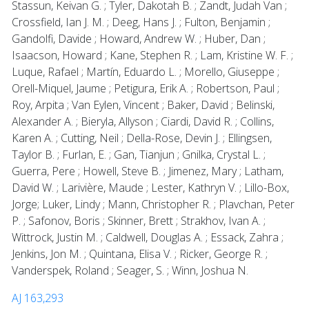
Stassun, Keivan G. ; Tyler, Dakotah B. ; Zandt, Judah Van ;
Crossfield, Ian J. M. ; Deeg, Hans J. ; Fulton, Benjamin ;
Gandolfi, Davide ; Howard, Andrew W. ; Huber, Dan ;
Isaacson, Howard ; Kane, Stephen R. ; Lam, Kristine W. F. ;
Luque, Rafael ; Martín, Eduardo L. ; Morello, Giuseppe ;
Orell-Miquel, Jaume ; Petigura, Erik A. ; Robertson, Paul ;
Roy, Arpita ; Van Eylen, Vincent ; Baker, David ; Belinski,
Alexander A. ; Bieryla, Allyson ; Ciardi, David R. ; Collins,
Karen A. ; Cutting, Neil ; Della-Rose, Devin J. ; Ellingsen,
Taylor B. ; Furlan, E. ; Gan, Tianjun ; Gnilka, Crystal L. ;
Guerra, Pere ; Howell, Steve B. ; Jimenez, Mary ; Latham,
David W. ; Larivière, Maude ; Lester, Kathryn V. ; Lillo-Box,
Jorge; Luker, Lindy ; Mann, Christopher R. ; Plavchan, Peter
P. ; Safonov, Boris ; Skinner, Brett ; Strakhov, Ivan A. ;
Wittrock, Justin M. ; Caldwell, Douglas A. ; Essack, Zahra ;
Jenkins, Jon M. ; Quintana, Elisa V. ; Ricker, George R. ;
Vanderspek, Roland ; Seager, S. ; Winn, Joshua N.
AJ 163,293