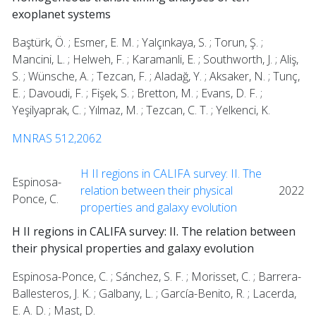
exoplanet systems
Baştürk, Ö. ; Esmer, E. M. ; Yalçınkaya, S. ; Torun, Ş. ;
Mancini, L. ; Helweh, F. ; Karamanli, E. ; Southworth, J. ; Aliş,
S. ; Wünsche, A. ; Tezcan, F. ; Aladağ, Y. ; Aksaker, N. ; Tunç,
E. ; Davoudi, F. ; Fişek, S. ; Bretton, M. ; Evans, D. F. ;
Yeşilyaprak, C. ; Yılmaz, M. ; Tezcan, C. T. ; Yelkenci, K.
MNRAS 512,2062
H II regions in CALIFA survey: II. The
Espinosa-
relation between their physical
2022
Ponce, C.
properties and galaxy evolution
H II regions in CALIFA survey: II. The relation between
their physical properties and galaxy evolution
Espinosa-Ponce, C. ; Sánchez, S. F. ; Morisset, C. ; Barrera-
Ballesteros, J. K. ; Galbany, L. ; García-Benito, R. ; Lacerda,
E. A. D. ; Mast, D.