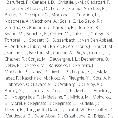
; Baruffetti, P. ; Cenadelli, D. ; Christille, J. -M. ; Ciabattari, F. ;
Di Luca, R. ; Alboresi, D. ; Leto, G. ; Zanmar Sanchez, R. ;
Bruno, P. ; Occhipinti, G. ; Morrone, L. ; Cupolino, L. ;
Noschese, A. ; Vecchione, A. ; Scalia, C. ; Lo Savio, R. ;
Giardina, G. ; Kamoun, S. ; Barbosa, R. ; Behrend, R. ;
Spano, M. ; Bouchet, E. ; Cottier, M. ; Falco, L. ; Gallego, S. ;
Tortorelli, L. ; Sposetti, S. ; Sussenbach, J. ; Van Den Abbeel,
F. ; André, P. ; Llibre, M. ; Pailler, F.; Ardissone, J. ; Boutet, M.
; Sanchez, J. ; Bretton, M. ; Cailleau, A. ; Pic, V. ; Granier, L. ;
Chauvet, R. ; Conjat, M. ; Dauvergne, J. L. ; Dechambre, O. ;
Delay, P. ; Delcroix, M. ; Rousselot, L. ; Ferreira, J. ;
Machado, P. ; Tanga, P. ; Rivet, J. -P. ; Frappa, E. ; Irzyk, M. ;
Jabet, F. ; Kaschinski, M. ; Klotz, A. ; Rieugnie, Y. ; Klotz, A. N.
; Labrevoir, O. ; Lavandier, D. ; Walliang, D. ; Leroy, A. ;
Bouley, S. ; Lisciandra, S. ; Coliac, J. -F. ; Metz, F. ; Erpelding,
D. ; Nougayrède, P. ; Midavaine, T. ; Miniou, M. ; Moindrot,
S. ; Morel, P. ; Reginato, B. ; Reginato, E. ; Rudelle, J. ;
Tregon, B. ; Tanguy, R. ; David, J. ; Thuillot, W. ; Hestroffer, D.
; Vaudescal, G. ; Baba Aissa, D. ; Grigahcene, Z. ; Briggs, D. ;