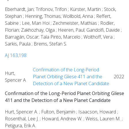
Eberhardt, Jan; Trifonov, Trifon ; Kürster, Martin ; Stock,
Stephan ; Henning, Thomas; Wollbold, Anna ; Reffert,
Sabine ; Lee, Man Hoi ; Zechmeister, Mathias ; Rodler,
Florian; Zakhozhay, Olga ; Heeren, Paul; Gandolfi, Davide ;
Barragán, Oscar; Tala Pinto, Marcelo ; Wolthoff, Vera ;
Sarkis, Paula ; Brems, Stefan S.
AJ 163,198
Confirmation of the Long-Period
Hurt,
Planet Orbiting Gliese 411 and the
2022
Spencer A
Detection of a New Planet Candidate
Confirmation of the Long-Period Planet Orbiting Gliese
411 and the Detection of a New Planet Candidate
Hurt, Spencer A. ; Fulton, Benjamin ; Isaacson, Howard ;
Rosenthal, Lee J. ; Howard, Andrew W. ; Weiss, Lauren M. ;
Petigura, Erik A.