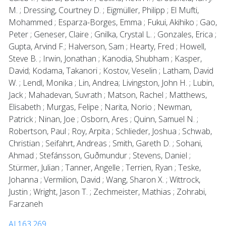
M. ; Dressing, Courtney D. ; Eigmüller, Philipp ; El Mufti,
Mohammed ; Esparza-Borges, Emma ; Fukui, Akihiko ; Gao,
Peter ; Geneser, Claire ; Gnilka, Crystal L. ; Gonzales, Erica ;
Gupta, Arvind F.; Halverson, Sam ; Hearty, Fred ; Howell,
Steve B. ; Irwin, Jonathan ; Kanodia, Shubham ; Kasper,
David; Kodama, Takanori ; Kostov, Veselin ; Latham, David
W. ; Lendl, Monika ; Lin, Andrea; Livingston, John H. ; Lubin,
Jack ; Mahadevan, Suvrath ; Matson, Rachel ; Matthews,
Elisabeth ; Murgas, Felipe ; Narita, Norio ; Newman,
Patrick ; Ninan, Joe ; Osborn, Ares ; Quinn, Samuel N. ;
Robertson, Paul ; Roy, Arpita ; Schlieder, Joshua ; Schwab,
Christian ; Seifahrt, Andreas ; Smith, Gareth D. ; Sohani,
Ahmad ; Stefánsson, Guðmundur ; Stevens, Daniel ;
Stürmer, Julian ; Tanner, Angelle ; Terrien, Ryan ; Teske,
Johanna ; Vermilion, David ; Wang, Sharon X. ; Wittrock,
Justin ; Wright, Jason T. ; Zechmeister, Mathias ; Zohrabi,
Farzaneh
AJ 163,269