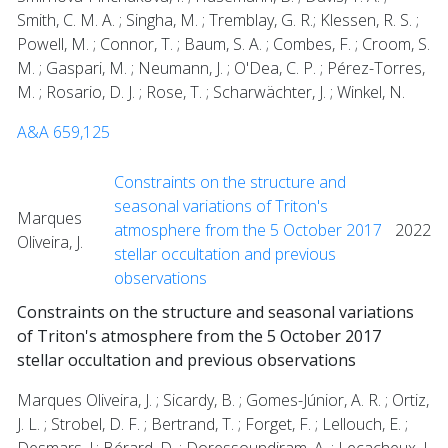
Smith, C. M. A. ; Singha, M. ; Tremblay, G. R.; Klessen, R. S. ;
Powell, M. ; Connor, T. ; Baum, S. A. ; Combes, F. ; Croom, S.
M. ; Gaspari, M. ; Neumann, J. ; O'Dea, C. P. ; Pérez-Torres,
M. ; Rosario, D. J. ; Rose, T. ; Scharwächter, J. ; Winkel, N.
A&A 659,125
Constraints on the structure and
seasonal variations of Triton's
Marques
atmosphere from the 5 October 2017
2022
Oliveira, J.
stellar occultation and previous
observations
Constraints on the structure and seasonal variations
of Triton's atmosphere from the 5 October 2017
stellar occultation and previous observations
Marques Oliveira, J. ; Sicardy, B. ; Gomes-Júnior, A. R. ; Ortiz,
J. L. ; Strobel, D. F. ; Bertrand, T. ; Forget, F. ; Lellouch, E. ;
Desmars, J.; Bérard, D. ; Doressoundiram, A. ; Lecacheux, J.