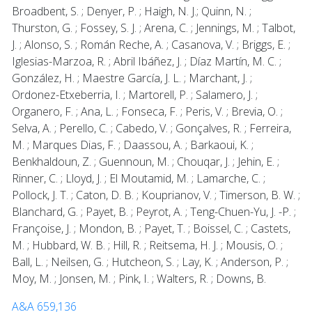
Broadbent, S. ; Denyer, P. ; Haigh, N. J.; Quinn, N. ;
Thurston, G. ; Fossey, S. J. ; Arena, C. ; Jennings, M. ; Talbot,
J. ; Alonso, S. ; Román Reche, A. ; Casanova, V. ; Briggs, E. ;
Iglesias-Marzoa, R. ; Abril Ibáñez, J. ; Díaz Martín, M. C. ;
González, H. ; Maestre García, J. L. ; Marchant, J. ;
Ordonez-Etxeberria, I. ; Martorell, P. ; Salamero, J. ;
Organero, F. ; Ana, L. ; Fonseca, F. ; Peris, V. ; Brevia, O. ;
Selva, A. ; Perello, C. ; Cabedo, V. ; Gonçalves, R. ; Ferreira,
M. ; Marques Dias, F. ; Daassou, A. ; Barkaoui, K. ;
Benkhaldoun, Z. ; Guennoun, M. ; Chouqar, J. ; Jehin, E. ;
Rinner, C. ; Lloyd, J. ; El Moutamid, M. ; Lamarche, C. ;
Pollock, J. T. ; Caton, D. B. ; Kouprianov, V. ; Timerson, B. W. ;
Blanchard, G. ; Payet, B. ; Peyrot, A. ; Teng-Chuen-Yu, J. -P. ;
Françoise, J. ; Mondon, B. ; Payet, T. ; Boissel, C. ; Castets,
M. ; Hubbard, W. B. ; Hill, R. ; Reitsema, H. J. ; Mousis, O. ;
Ball, L. ; Neilsen, G. ; Hutcheon, S. ; Lay, K. ; Anderson, P. ;
Moy, M. ; Jonsen, M. ; Pink, I. ; Walters, R. ; Downs, B.
A&A 659,136