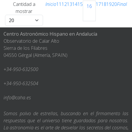
Cantidad a
Inicio
11
12
13
14
15
17
18
19
20
Final
16
mostrar
Centro Astronómico Hispano en Andalucía
Observatorio de Calar Alto
Sierra de los Filabres
04550 Gérgal (Almería, SPAIN)
+34-950-632500
+34-950-632504
info@caha.es
Somos polvo de estrellas, buscando en el firmamento las
respuestas que el universo tiene guardadas para nosotros.
La astronomía es el arte de desvelar los secretos del cosmos,