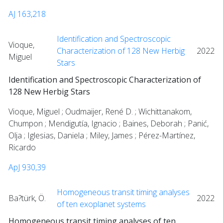
AJ 163,218
Identification and Spectroscopic
Vioque,
Characterization of 128 New Herbig
2022
Miguel
Stars
Identification and Spectroscopic Characterization of
128 New Herbig Stars
Vioque, Miguel ; Oudmaijer, René D. ; Wichittanakom,
Chumpon ; Mendigutía, Ignacio ; Baines, Deborah ; Panić,
Olja ; Iglesias, Daniela ; Miley, James ; Pérez-Martínez,
Ricardo
ApJ 930,39
Homogeneous transit timing analyses
Ba?türk, Ö.
2022
of ten exoplanet systems
Homogeneous transit timing analyses of ten